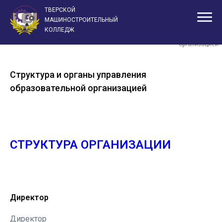
ТВЕРСКОЙ
Структура и
МАШИНОСТРОИТЕЛЬНЫЙ
органы
КОЛЛЕДЖ
Главная
Сведения об образовательной организации
управления
образовательн
организацией
Структура и органы управления
образовательной организацией
СТРУКТУРА ОРГАНИЗАЦИИ
Директор
Директор